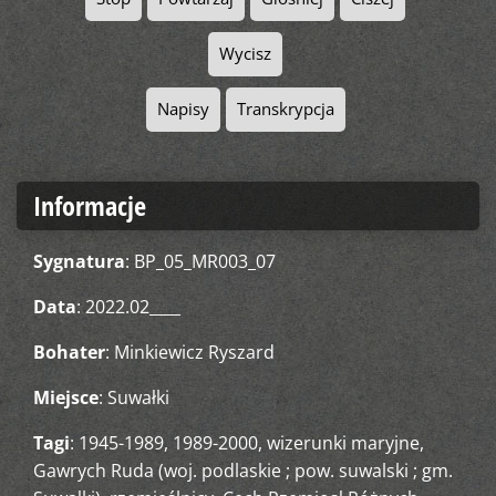
Wycisz
Napisy
Transkrypcja
Informacje
Sygnatura
: BP_05_MR003_07
Data
: 2022.02____
Bohater
:
Minkiewicz Ryszard
Miejsce
: Suwałki
Tagi
:
1945-1989
,
1989-2000
,
wizerunki maryjne
,
Gawrych Ruda (woj. podlaskie ; pow. suwalski ; gm.