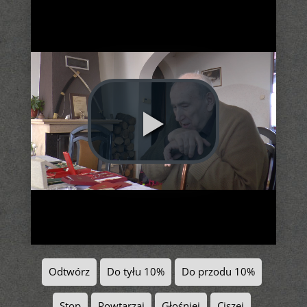
Odtwórz
Do tyłu 10%
Do przodu 10%
Stop
Powtarzaj
Głośniej
Ciszej