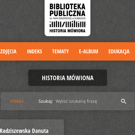
ZDJĘCIA
INDEKS
TEMATY
E-ALBUM
EDUKACJA
HISTORIA MÓWIONA
search
Indeks
Szukaj:
Radziszewska Danuta