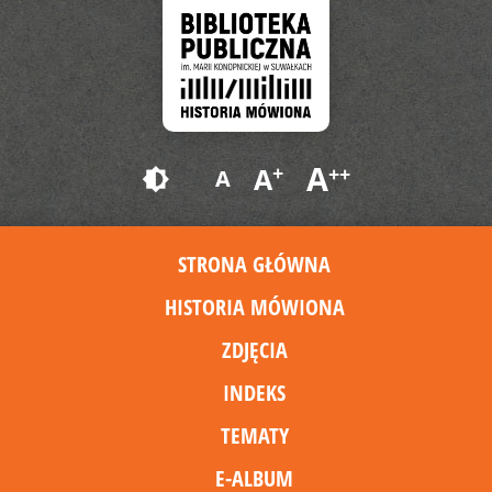
A
+
A
++
A
brightness_6
STRONA GŁÓWNA
HISTORIA MÓWIONA
ZDJĘCIA
INDEKS
TEMATY
E-ALBUM